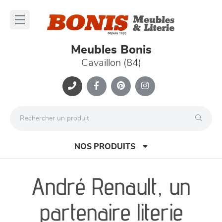
Panneau de gestion des cookies
lose
nu
Meubles Bonis
Cavaillon (84)
NOS PRODUITS
André Renault, un
canapés et fauteuils
partenaire literie