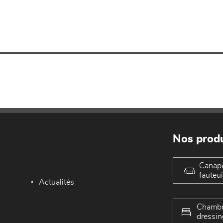
Nos produ
Canap
fauteui
Actualités
Chambr
dressin