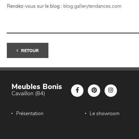
Rendez-vous sur le blog :
blog.gallerytendances.com
RETOUR
Meubles Bonis
Cavaillon (84)
Présentation
Le showroom