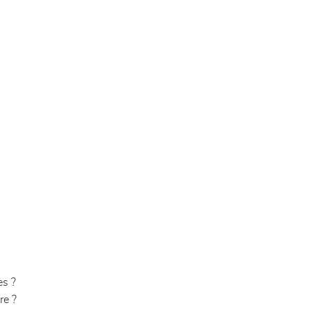
es ?
re ?