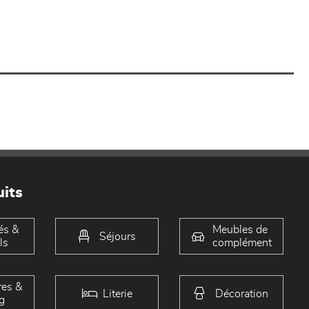
its
és &
Meubles de
Séjours
ls
complément
es &
Literie
Décoration
g