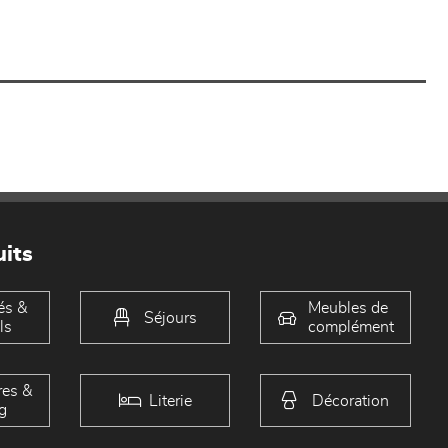
its
és &
Meubles de
Séjours
ls
complément
es &
Literie
Décoration
g