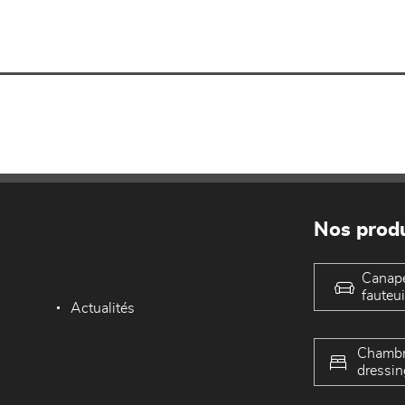
Nos produ
Canap
fauteui
Actualités
Chambr
dressin