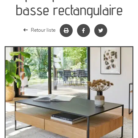
séjours
basse rectangulaire
meubles de complément
Retour liste
chambres et dressing
literie
décoration