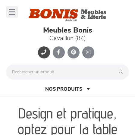
Panneau de gestion des cookies
lose
nu
Meubles Bonis
Cavaillon (84)
NOS PRODUITS
Design et pratique,
canapés et fauteuils
optez pour la table