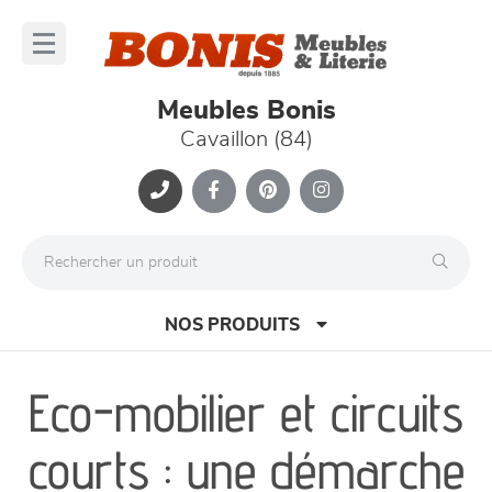
Panneau de gestion des cookies
lose
nu
Meubles Bonis
Cavaillon (84)
NOS PRODUITS
Eco-mobilier et circuits
canapés et fauteuils
courts : une démarche