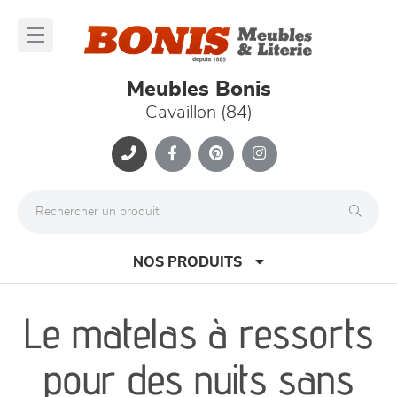
Panneau de gestion des cookies
lose
nu
Meubles Bonis
Cavaillon (84)
NOS PRODUITS
Le matelas à ressorts
canapés et fauteuils
pour des nuits sans