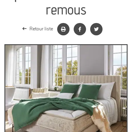
séjours
remous
meubles de complément
Retour liste
chambres et dressing
literie
décoration