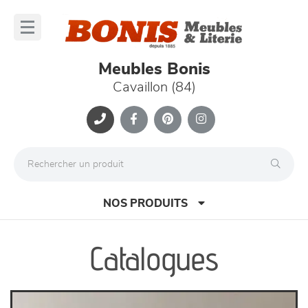
Panneau de gestion des cookies
lose
nu
Meubles Bonis
Cavaillon (84)
NOS PRODUITS
Catalogues
canapés et fauteuils