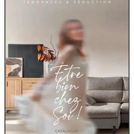
séjours
meubles de complément
chambres et dressing
literie
décoration