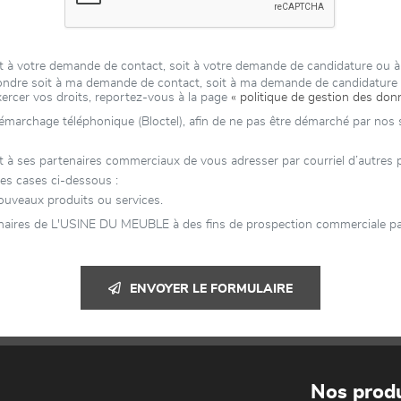
t à votre demande de contact, soit à votre demande de candidature ou 
épondre soit à ma demande de contact, soit à ma demande de candidatur
xercer vos droits, reportez-vous à la page
« politique de gestion des don
 démarchage téléphonique (Bloctel), afin de ne pas être démarché par nos se
es partenaires commerciaux de vous adresser par courriel d’autres publ
es cases ci-dessous :
uveaux produits ou services.
enaires de L'USINE DU MEUBLE à des fins de prospection commerciale par
ENVOYER LE FORMULAIRE
Nos produ