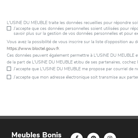
L'USINE DU MEUBLE traite les données recueillies pour répondre soi
J’accepte que ces données personnelles soient utilisées pour r
savoir plus sur la gestion de vos données personnelles et pour e
Vous avez la possibilité de vous inscrire sur la liste d’opposition au
https://www.bloctel.gouv.fr
.
Ces données peuvent également permettre à L'USINE DU MEUBLE et à s
de la part de L'USINE DU MEUBLE et/ou de ses partenaires, cochez l
J’accepte que L'USINE DU MEUBLE me propose par courriel de no
J’accepte que mon adresse électronique soit transmise aux part
Meubles Bonis