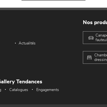
Nos produ
Canap
fauteui
Actualités
Chambr
dressin
allery Tendances
g
Catalogues
Engagements