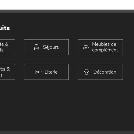
its
és &
Meubles de
Séjours
ls
complément
es &
Literie
Décoration
g