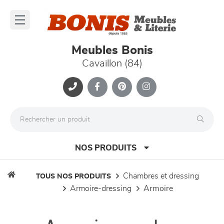
Panneau de gestion des cookies
lose
nu
Meubles Bonis
Cavaillon (84)
NOS PRODUITS
chambres et dressing
TOUS NOS PRODUITS
armoire-dressing
armoire
canapés et fauteuils