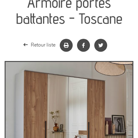
Armoire portes
séjours
battantes - Toscane
meubles de complément
chambres et dressing
Retour liste
literie
décoration