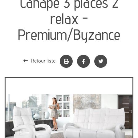
Canapé 3 places 2
séjours
relax -
meubles de complément
Premium/Byzance
chambres et dressing
literie
Retour liste
décoration