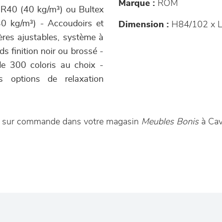
Marque :
ROM
HR40 (40 kg/m³) ou Bultex
0 kg/m³) - Accoudoirs et
Dimension :
H84/102 x L
ères ajustables, système à
ds finition noir ou brossé -
de 300 coloris au choix -
s options de relaxation
le sur commande dans votre magasin
Meubles Bonis
à Cav