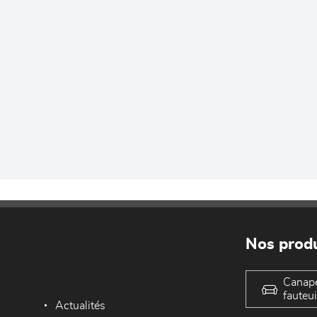
Nos produ
Canap
fauteui
Actualités