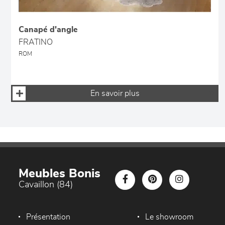
Canapé d'angle
FRATINO
ROM
En savoir plus
Meubles Bonis
Cavaillon (84)
Présentation
Le showroom