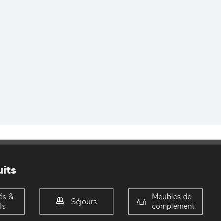
its
és &
Meubles de
Séjours
ls
complément