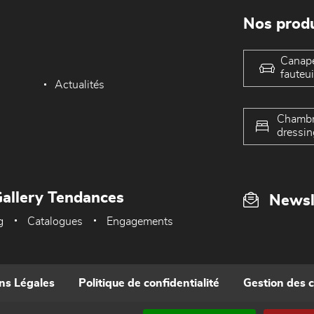
Nos produ
Canap
fauteui
Actualités
Chambr
dressin
allery Tendances
Newsl
g
Catalogues
Engagements
ns Légales
Politique de confidentialité
Gestion des 