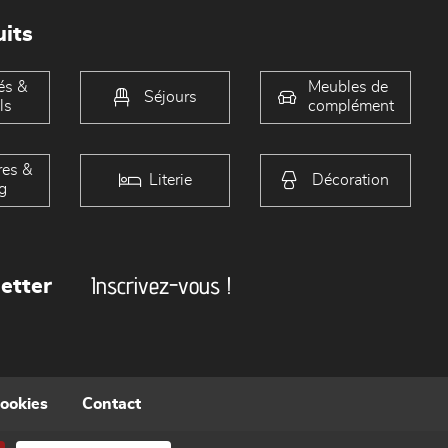
its
és &
Meubles de
Séjours
ls
complément
es &
Literie
Décoration
g
Inscrivez-vous !
etter
cookies
Contact