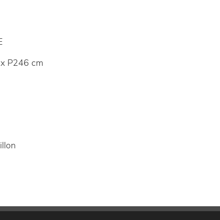
E
 x P246 cm
llon