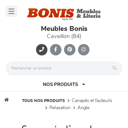
Panneau de gestion des cookies
lose
nu
Meubles Bonis
Cavaillon (84)
NOS PRODUITS
canapés et fauteuils
TOUS NOS PRODUITS
relaxation
angle
canapés et fauteuils