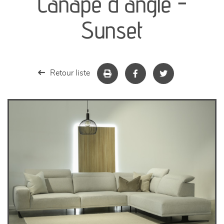
Canapé d'angle -
séjours
Sunset
meubles de complément
chambres et dressing
Retour liste
literie
décoration