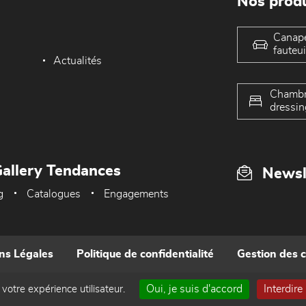
Nos produ
Canap
fauteui
Actualités
Chambr
dressin
allery Tendances
Newsl
g
Catalogues
Engagements
ns Légales
Politique de confidentialité
Gestion des 
Oui, je suis d'accord
Interdire
 votre expérience utilisateur.
Réalisé par WEB Enseignes