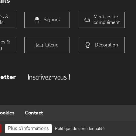
its
és &
Meubles de
Séjours
ls
complément
es &
Literie
Décoration
g
Inscrivez-vous !
etter
cookies
Contact
Plus d'informations
Politique de confidentialité