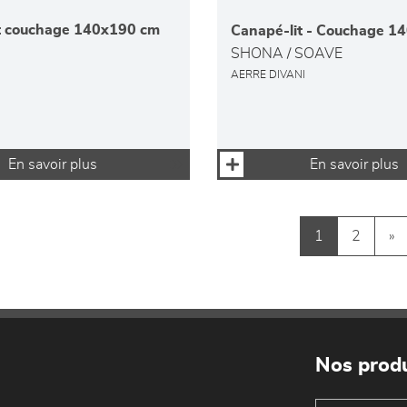
t couchage 140x190 cm
Canapé-lit - Couchage 1
SHONA / SOAVE
AERRE DIVANI
En savoir plus
En savoir plus
1
2
»
Nos produ