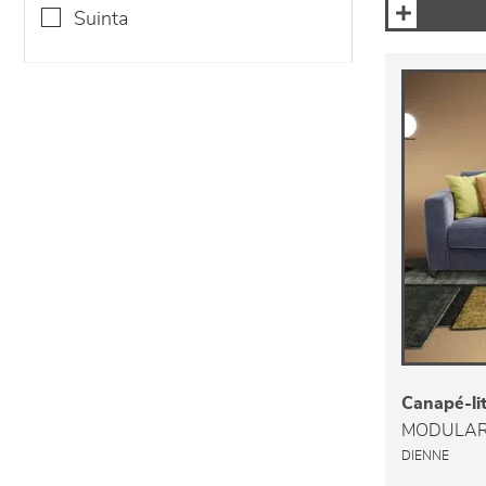
suinta
Canapé-li
MODULA
DIENNE