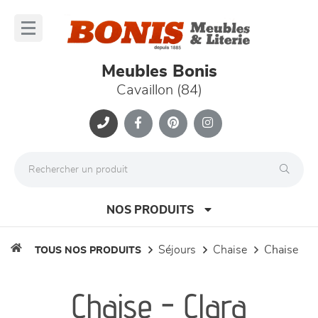
Panneau de gestion des cookies
lose
nu
Meubles Bonis
Cavaillon (84)
NOS PRODUITS
séjours
chaise
chaise
TOUS NOS PRODUITS
canapés et fauteuils
Chaise - Clara