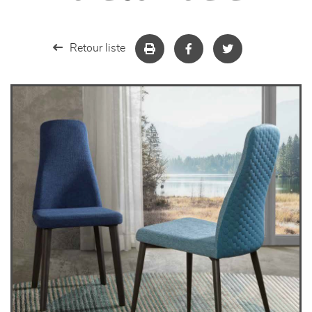
séjours
meubles de complément
Retour liste
chambres et dressing
literie
décoration