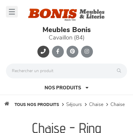
Panneau de gestion des cookies
lose
nu
Meubles Bonis
Cavaillon (84)
NOS PRODUITS
séjours
chaise
chaise
TOUS NOS PRODUITS
canapés et fauteuils
Chaise - Ring