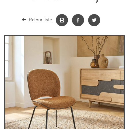
séjours
meubles de complément
Retour liste
chambres et dressing
literie
décoration