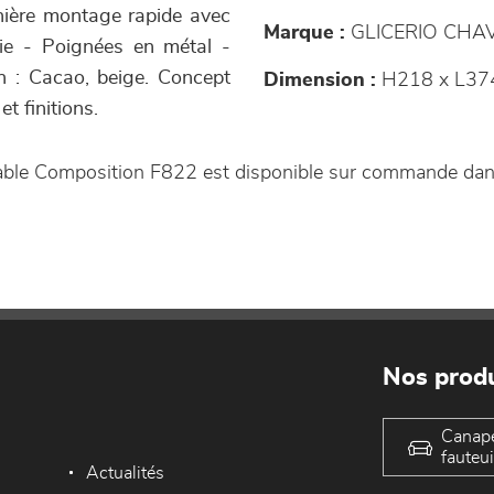
ière montage rapide avec
Marque :
GLICERIO CHA
tie - Poignées en métal -
ion : Cacao, beige. Concept
Dimension :
H218 x L374
t finitions.
able Composition F822 est disponible sur commande da
Nos produ
Canap
fauteui
Actualités