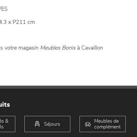
VES
.3 x P211 cm
ns votre magasin
Meubles Bonis
à Cavaillon
its
és &
Meubles de
Séjours
ls
complément