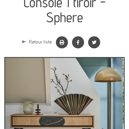
Console 1 tiroir -
séjours
Sphere
meubles de complément
chambres et dressing
Retour liste
literie
décoration