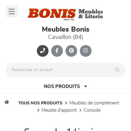
Panneau de gestion des cookies
lose
nu
Meubles Bonis
Cavaillon (84)
NOS PRODUITS
meubles de complément
TOUS NOS PRODUITS
meuble d'appoint
console
canapés et fauteuils