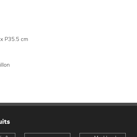
x P35.5 cm
llon
its