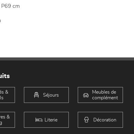
 P69 cm
n
its
és &
Meubles de
Séjours
ls
complément
es &
Literie
Décoration
g