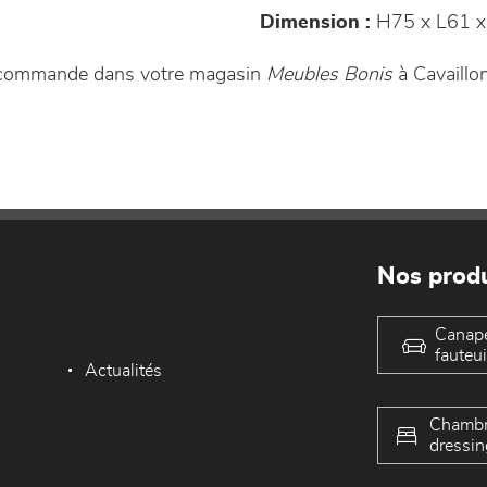
Dimension :
H75 x L61 x
r commande dans votre magasin
Meubles Bonis
à Cavaillo
Nos produ
Canap
fauteui
Actualités
Chambr
dressin