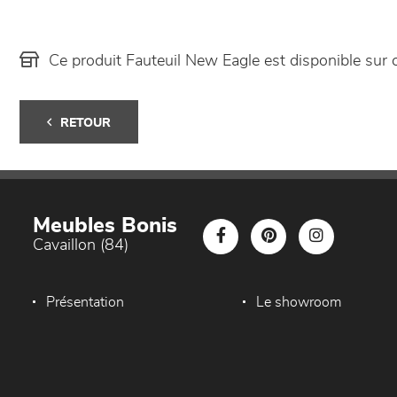
Ce produit Fauteuil New Eagle est disponible su
RETOUR
Meubles Bonis
Cavaillon (84)
Présentation
Le showroom