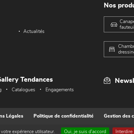
Nos produ
Canap
fauteui
Actualités
Chambr
dressin
allery Tendances
Newsl
g
Catalogues
Engagements
ns Légales
Politique de confidentialité
Gestion des 
Oui, je suis d'accord
Interdire
 votre expérience utilisateur.
Réalisé par WEB Enseignes