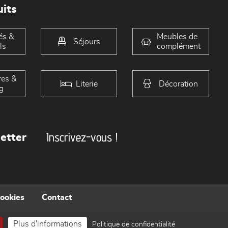
its
és &
Meubles de
Séjours
ls
complément
es &
Literie
Décoration
g
Inscrivez-vous !
etter
cookies
Contact
Plus d'informations
Politique de confidentialité