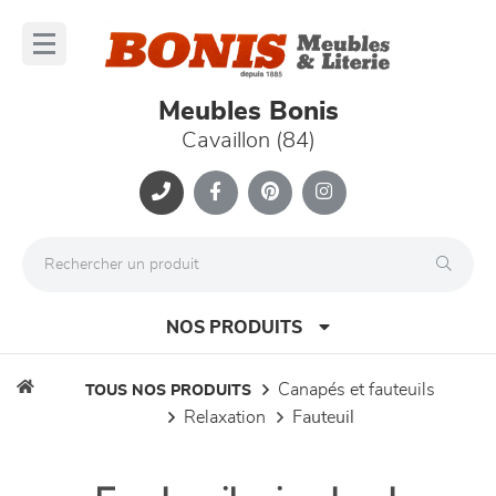
Panneau de gestion des cookies
lose
nu
Meubles Bonis
Cavaillon (84)
NOS PRODUITS
canapés et fauteuils
TOUS NOS PRODUITS
relaxation
fauteuil
canapés et fauteuils