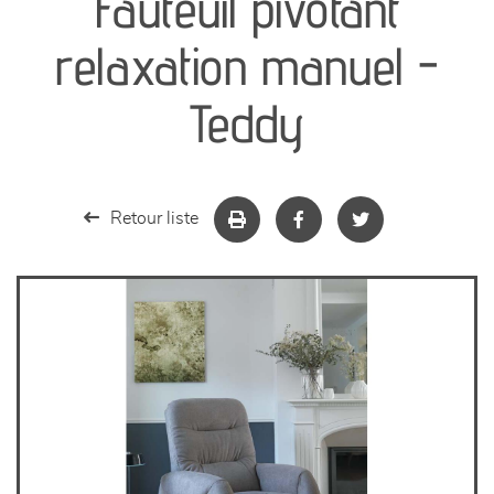
Fauteuil pivotant
séjours
relaxation manuel -
meubles de complément
Teddy
chambres et dressing
literie
Retour liste
décoration