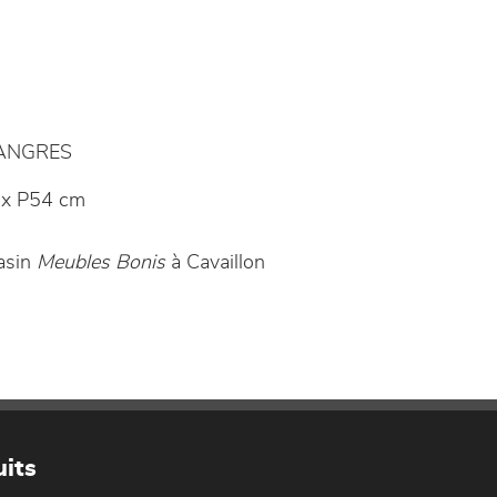
LANGRES
x P54 cm
asin
Meubles Bonis
à Cavaillon
its