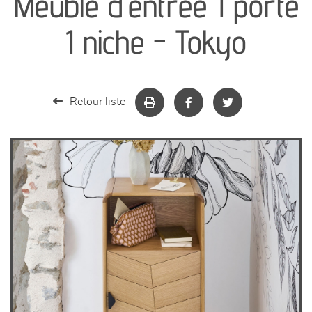
Meuble d’entrée 1 porte
séjours
1 niche - Tokyo
meubles de complément
chambres et dressing
Retour liste
literie
décoration