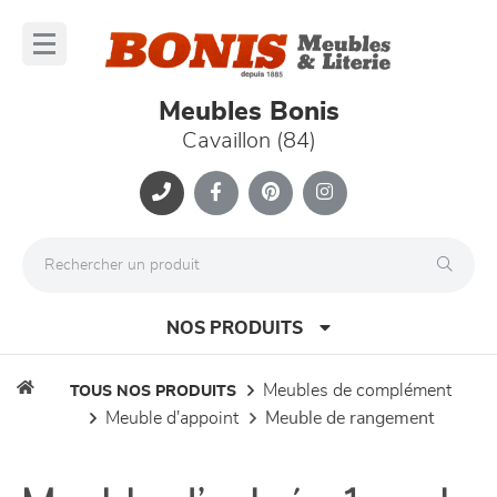
Panneau de gestion des cookies
lose
nu
Meubles Bonis
Cavaillon (84)
NOS PRODUITS
meubles de complément
TOUS NOS PRODUITS
meuble d'appoint
meuble de rangement
canapés et fauteuils