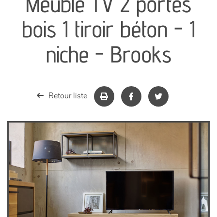
Meuble TV 2 portes
séjours
bois 1 tiroir béton - 1
meubles de complément
niche - Brooks
chambres et dressing
literie
Retour liste
décoration