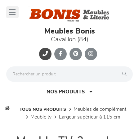
Panneau de gestion des cookies
lose
nu
Meubles Bonis
Cavaillon (84)
NOS PRODUITS
meubles de complément
TOUS NOS PRODUITS
meuble tv
largeur supérieur à 115 cm
canapés et fauteuils