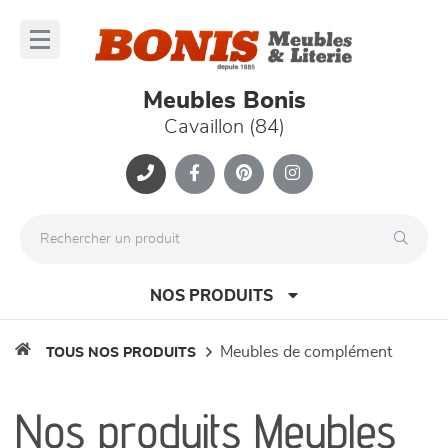
Panneau de gestion des cookies
lose
nu
Meubles Bonis
Cavaillon (84)
NOS PRODUITS
meubles de complément
TOUS NOS PRODUITS
canapés et fauteuils
Nos produits Meubles