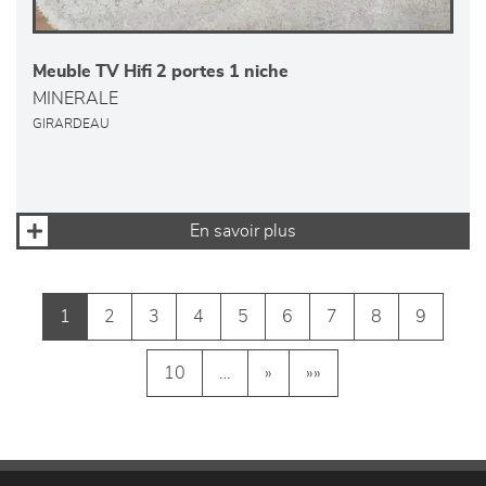
Meuble TV Hifi 2 portes 1 niche
MINERALE
GIRARDEAU
En savoir plus
1
2
3
4
5
6
7
8
9
10
…
»
»»