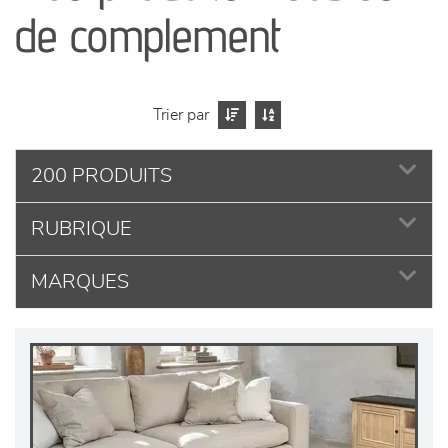
séjours
de complement
meubles de complément
chambres et dressing
Trier par
literie
200 PRODUITS
RUBRIQUE
décoration
MARQUES