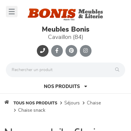
Panneau de gestion des cookies
lose
nu
Meubles Bonis
Cavaillon (84)
NOS PRODUITS
séjours
chaise
TOUS NOS PRODUITS
chaise snack
canapés et fauteuils