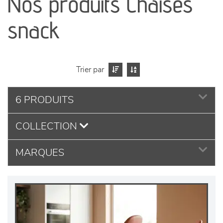
Nos produits Chaises
séjours
snack
meubles de complément
chambres et dressing
Trier par
literie
6 PRODUITS
décoration
COLLECTION
MARQUES