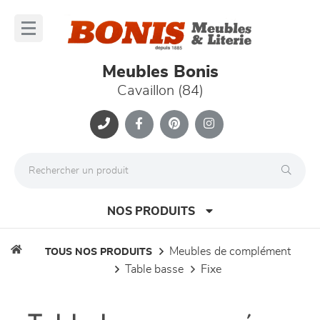
Panneau de gestion des cookies
lose
nu
Meubles Bonis
Cavaillon (84)
NOS PRODUITS
meubles de complément
TOUS NOS PRODUITS
table basse
fixe
canapés et fauteuils