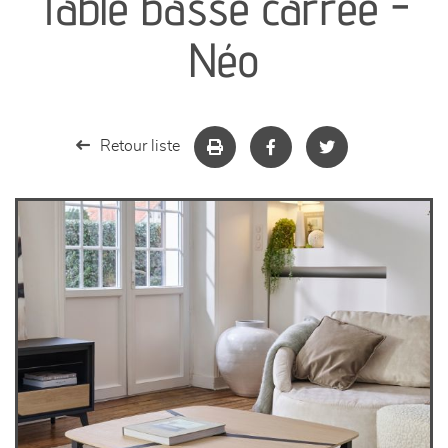
Table basse carrée -
séjours
Néo
meubles de complément
chambres et dressing
Retour liste
literie
décoration