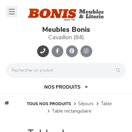
Panneau de gestion des cookies
lose
nu
Meubles Bonis
Cavaillon (84)
NOS PRODUITS
séjours
table
TOUS NOS PRODUITS
table rectangulaire
canapés et fauteuils