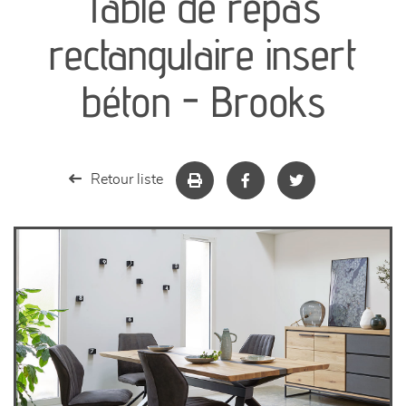
Table de repas
séjours
rectangulaire insert
meubles de complément
béton - Brooks
chambres et dressing
literie
Retour liste
décoration