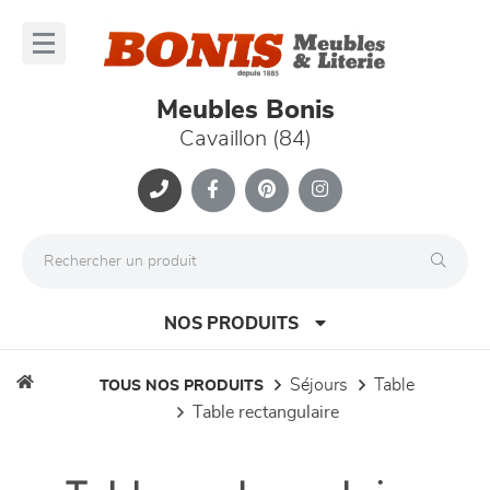
Panneau de gestion des cookies
lose
nu
Meubles Bonis
Cavaillon (84)
NOS PRODUITS
séjours
table
TOUS NOS PRODUITS
table rectangulaire
canapés et fauteuils