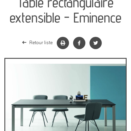
Table rectangulaire
séjours
extensible - Eminence
meubles de complément
chambres et dressing
Retour liste
literie
décoration