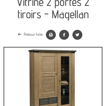
Vitrine 2 portes 2
séjours
tiroirs - Magellan
meubles de complément
chambres et dressing
Retour liste
literie
décoration