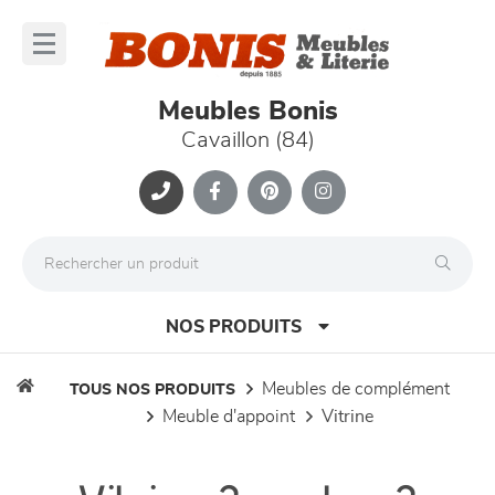
Panneau de gestion des cookies
lose
nu
Meubles Bonis
Cavaillon (84)
NOS PRODUITS
meubles de complément
TOUS NOS PRODUITS
meuble d'appoint
vitrine
canapés et fauteuils