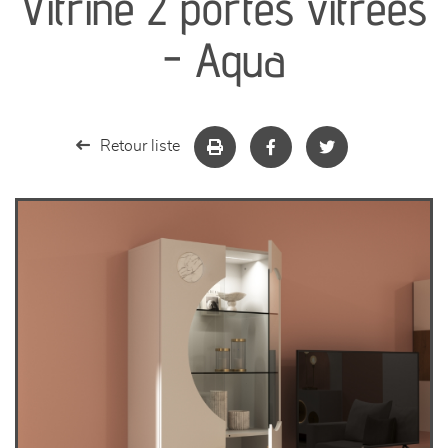
Vitrine 2 portes vitrées
séjours
- Aqua
meubles de complément
chambres et dressing
Retour liste
literie
décoration