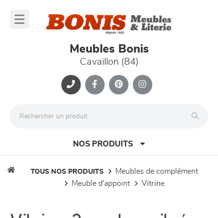
Panneau de gestion des cookies
lose
nu
Meubles Bonis
Cavaillon (84)
NOS PRODUITS
meubles de complément
TOUS NOS PRODUITS
meuble d'appoint
vitrine
canapés et fauteuils