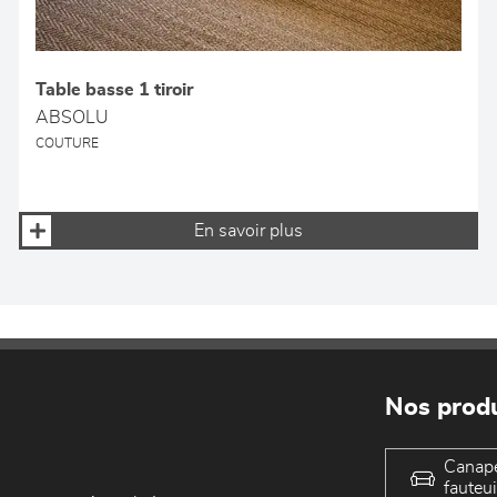
Table basse 1 tiroir
ABSOLU
COUTURE
En savoir plus
Nos produ
Canap
fauteui