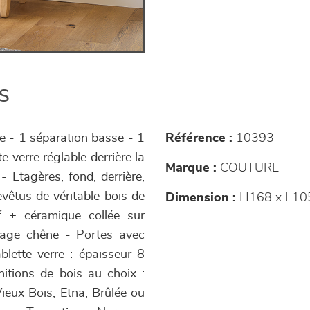
s
te - 1 séparation basse - 1
Référence :
10393
e verre réglable derrière la
Marque :
COUTURE
- Etagères, fond, derrière,
evêtus de véritable bois de
Dimension :
H168 x L10
f + céramique collée sur
cage chêne - Portes avec
blette verre : épaisseur 8
nitions de bois au choix :
ieux Bois, Etna, Brûlée ou