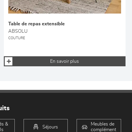
Table de repas extensible
ABSOLU
COUTURE
En savoir plus
its
és &
Meubles de
Séjours
ls
complément