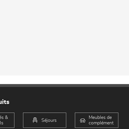
its
és &
Meubles de
Séjours
ls
complément