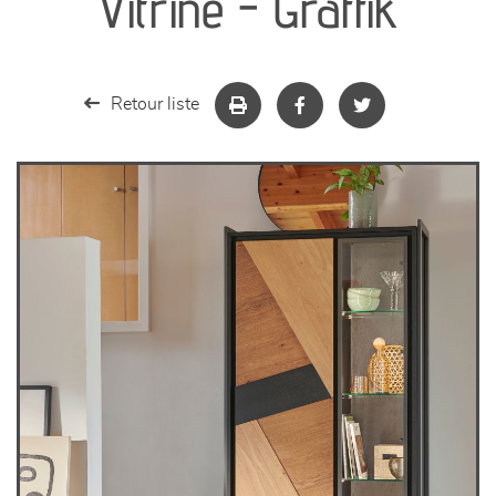
Vitrine - Graffik
séjours
meubles de complément
Retour liste
chambres et dressing
literie
décoration