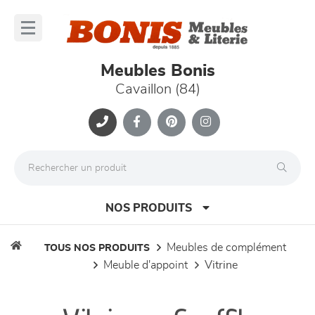
Panneau de gestion des cookies
lose
nu
Meubles Bonis
Cavaillon (84)
NOS PRODUITS
meubles de complément
TOUS NOS PRODUITS
meuble d'appoint
vitrine
canapés et fauteuils